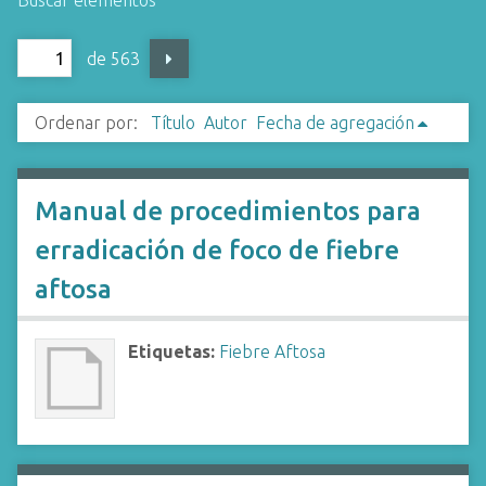
Buscar elementos
i
n
de 563
c
i
Ordenar por:
Título
Autor
Fecha de agregación
p
a
l
Manual de procedimientos para
erradicación de foco de fiebre
aftosa
Etiquetas:
Fiebre Aftosa