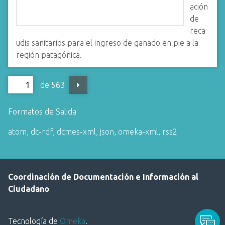
ación
de
reca
udis sanitarios para el ingreso de ganado en pie a la
región patagónica.
de 563
Formatos de Salida
atom
,
dc-rdf
,
dcmes-xml
,
json
,
omeka-xml
,
rss2
Coordinación de Documentación e Información al
Ciudadano
Tecnología de
Omeka
.