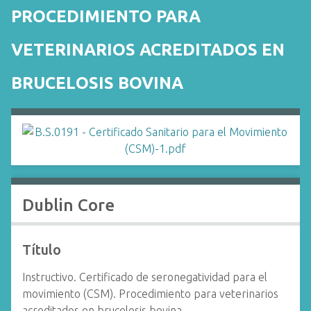
i
PROCEDIMIENTO PARA
n
c
VETERINARIOS ACREDITADOS EN
i
p
BRUCELOSIS BOVINA
a
l
Dublin Core
Título
Instructivo. Certificado de seronegatividad para el
movimiento (CSM). Procedimiento para veterinarios
acreditados en brucelosis bovina