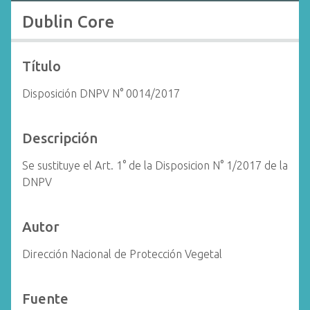
i
Dublin Core
n
c
i
Título
p
Disposición DNPV N° 0014/2017
a
l
Descripción
Se sustituye el Art. 1° de la Disposicion N° 1/2017 de la
DNPV
Autor
Dirección Nacional de Protección Vegetal
Fuente