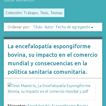
Buscar elementos
i
n
Colección: Trabajos, Tesis, Tesinas
c
i
Ordenar por:
Título
Autor
Fecha de agregación
p
a
l
La encefalopatía espongiforme
bovina, su impacto en el comercio
mundial y consecuencias en la
política sanitaria comunitaria.
Etiquetas:
Encefalopatía Espongiforme Bovina
,