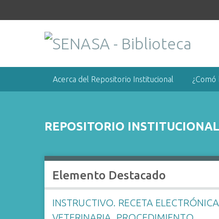
S
a
l
t
a
r
a
Acerca del Repositorio Institucional
¿Comó 
l
c
o
n
REPOSITORIO INSTITUCIONA
t
e
n
i
Elemento Destacado
d
o
INSTRUCTIVO. RECETA ELECTRÓNIC
p
VETERINARIA. PROCEDIMIENTO
r