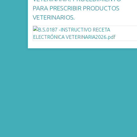
i
PARA PRESCRIBIR PRODUCTOS
n
VETERINARIOS.
c
i
p
a
l