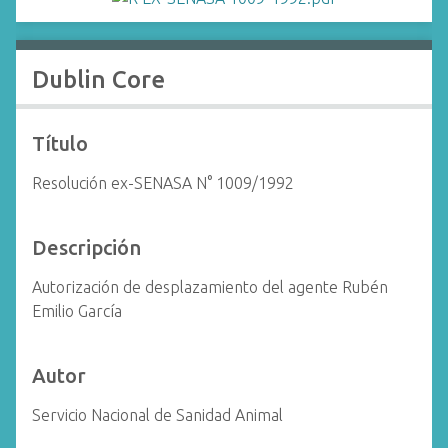
i
n
c
Dublin Core
i
p
a
Título
l
Resolución ex-SENASA N° 1009/1992
Descripción
Autorización de desplazamiento del agente Rubén
Emilio García
Autor
Servicio Nacional de Sanidad Animal