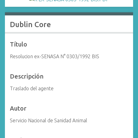
i
n
c
Dublin Core
i
p
a
Título
l
Resolucion ex-SENASA N° 0303/1992 BIS
Descripción
Traslado del agente
Autor
Servicio Nacional de Sanidad Animal