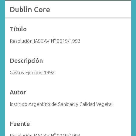
i
Dublin Core
n
c
i
Título
p
Resolución IASCAV N° 0019/1993
a
l
Descripción
Gastos Ejercicio 1992
Autor
Instituto Argentino de Sanidad y Calidad Vegetal
Fuente
Resolución IASCAV N° 0019/1993