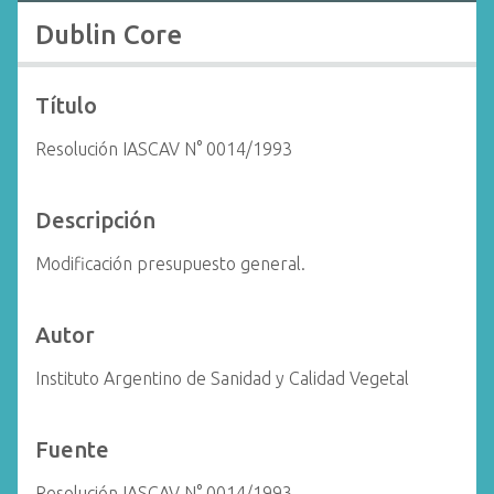
i
Dublin Core
n
c
i
Título
p
Resolución IASCAV N° 0014/1993
a
l
Descripción
Modificación presupuesto general.
Autor
Instituto Argentino de Sanidad y Calidad Vegetal
Fuente
Resolución IASCAV N° 0014/1993