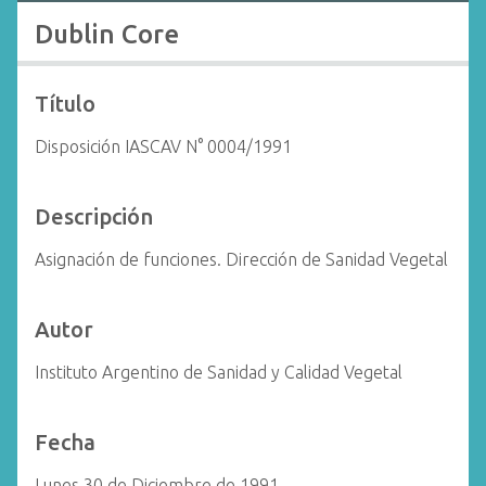
i
Dublin Core
n
c
i
Título
p
Disposición IASCAV N° 0004/1991
a
l
Descripción
Asignación de funciones. Dirección de Sanidad Vegetal
Autor
Instituto Argentino de Sanidad y Calidad Vegetal
Fecha
Lunes 30 de Diciembre de 1991