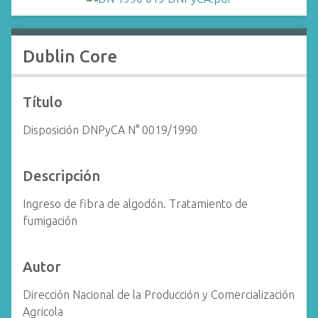
i
n
c
Dublin Core
i
p
a
Título
l
Disposición DNPyCA N° 0019/1990
Descripción
Ingreso de fibra de algodón. Tratamiento de
fumigación
Autor
Dirección Nacional de la Producción y Comercialización
Agricola