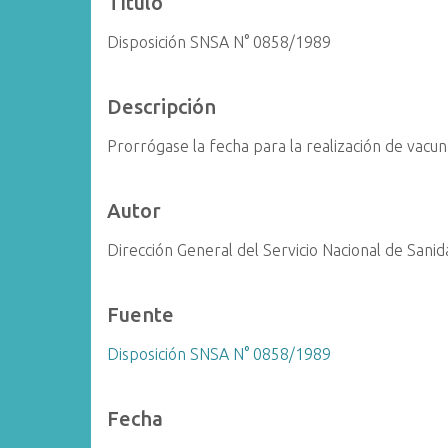
Título
i
Disposición SNSA N° 0858/1989
n
c
i
Descripción
p
a
Prorrógase la fecha para la realización de vacun
l
Autor
Dirección General del Servicio Nacional de Sani
Fuente
Disposición SNSA N° 0858/1989
Fecha