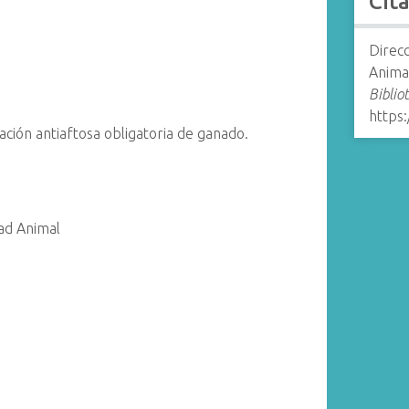
Cit
Direcc
Anima
Biblio
https
ación antiaftosa obligatoria de ganado.
dad Animal