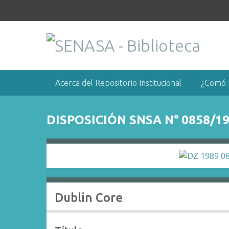
S
a
l
t
a
r
a
Acerca del Repositorio Institucional
¿Comó 
l
c
o
DISPOSICIÓN SNSA N° 0858/1
n
t
e
n
i
d
Dublin Core
o
p
r