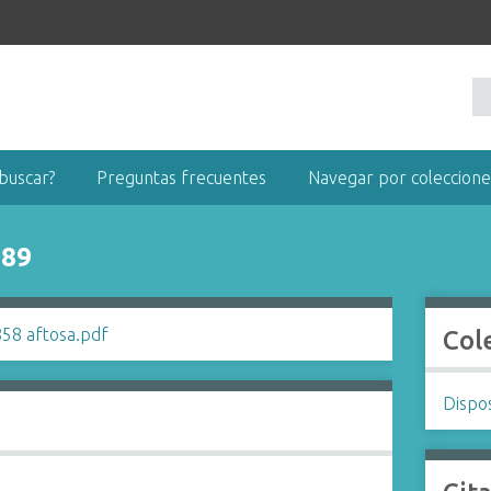
buscar?
Preguntas frecuentes
Navegar por coleccione
989
Col
Dispo