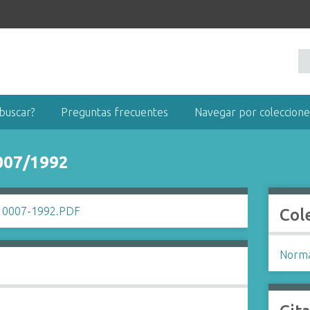
buscar?
Preguntas frecuentes
Navegar por coleccione
007/1992
Col
Norma