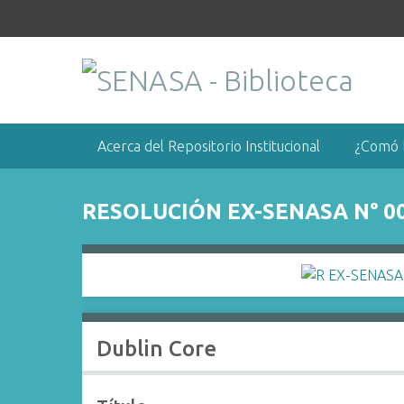
S
a
l
t
a
r
a
Acerca del Repositorio Institucional
¿Comó 
l
c
o
RESOLUCIÓN EX-SENASA N° 0
n
t
e
n
i
d
Dublin Core
o
p
r