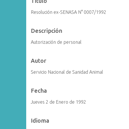
Título
i
Resolución ex-SENASA N° 0007/1992
n
c
i
Descripción
p
a
Autorización de personal
l
Autor
Servicio Nacional de Sanidad Animal
Fecha
Jueves 2 de Enero de 1992
Idioma