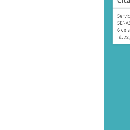
Cit
Servic
SENAS
6 de 
https