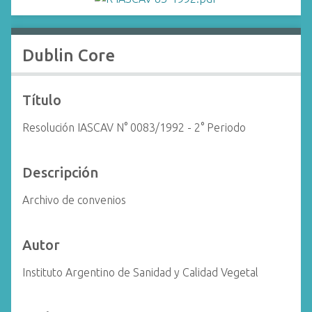
i
n
c
Dublin Core
i
p
a
Título
l
Resolución IASCAV N° 0083/1992 - 2° Periodo
Descripción
Archivo de convenios
Autor
Instituto Argentino de Sanidad y Calidad Vegetal