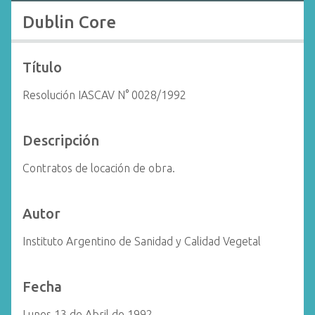
i
Dublin Core
n
c
i
Título
p
Resolución IASCAV N° 0028/1992
a
l
Descripción
Contratos de locación de obra.
Autor
Instituto Argentino de Sanidad y Calidad Vegetal
Fecha
Lunes 13 de Abril de 1992