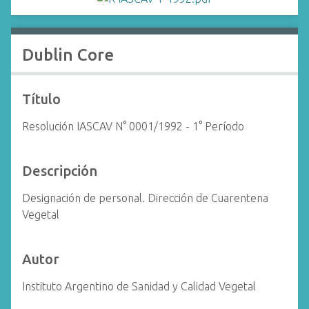
i
n
c
Dublin Core
i
p
a
Título
l
Resolución IASCAV N° 0001/1992 - 1° Período
Descripción
Designación de personal. Dirección de Cuarentena
Vegetal
Autor
Instituto Argentino de Sanidad y Calidad Vegetal