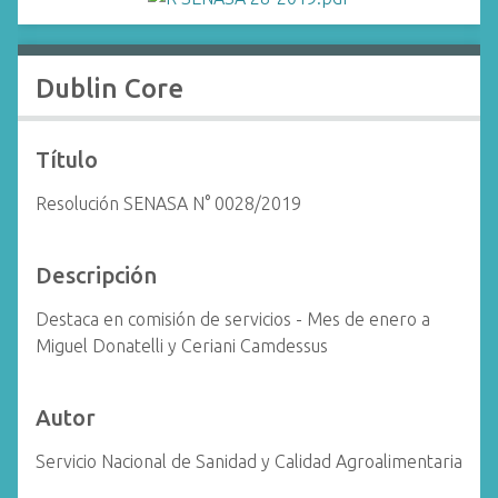
i
n
c
Dublin Core
i
p
a
Título
l
Resolución SENASA N° 0028/2019
Descripción
Destaca en comisión de servicios - Mes de enero a
Miguel Donatelli y Ceriani Camdessus
Autor
Servicio Nacional de Sanidad y Calidad Agroalimentaria