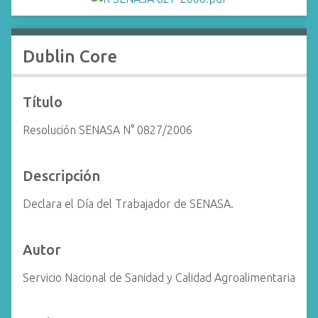
i
n
c
Dublin Core
i
p
a
Título
l
Resolución SENASA N° 0827/2006
Descripción
Declara el Día del Trabajador de SENASA.
Autor
Servicio Nacional de Sanidad y Calidad Agroalimentaria