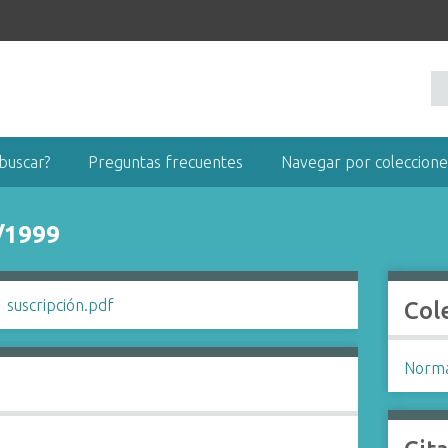
buscar?
Preguntas frecuentes
Navegar por coleccione
/1999
Col
Norma