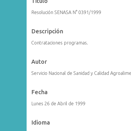
Título
i
Resolución SENASA N° 0391/1999
n
c
i
Descripción
p
a
Contrataciones programas.
l
Autor
Servicio Nacional de Sanidad y Calidad Agroalim
Fecha
Lunes 26 de Abril de 1999
Idioma