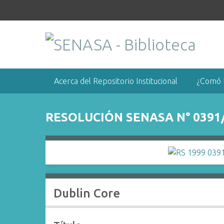
S
a
l
t
a
r
a
Acerca del Repositorio Institucional
¿Comó 
l
c
o
RESOLUCIÓN SENASA N° 0391
n
t
e
n
i
d
Dublin Core
o
p
r