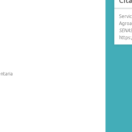
Cit
Servic
Agroa
SENASA
https
entaria