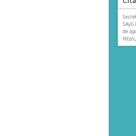
Cit
Secret
SAyG 
de ag
https