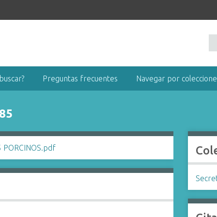
buscar?
Preguntas frecuentes
Navegar por coleccione
85
Col
Secret