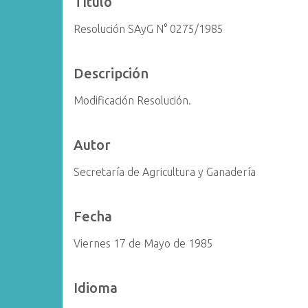
Título
i
Resolución SAyG N° 0275/1985
n
c
i
Descripción
p
a
Modificación Resolución.
l
Autor
Secretaría de Agricultura y Ganadería
Fecha
Viernes 17 de Mayo de 1985
Idioma