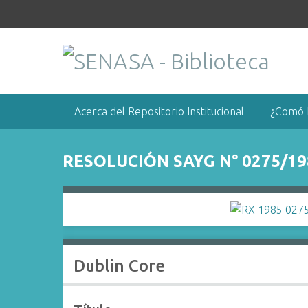
S
a
l
t
a
r
a
Acerca del Repositorio Institucional
¿Comó 
l
c
o
RESOLUCIÓN SAYG N° 0275/19
n
t
e
n
i
d
Dublin Core
o
p
r