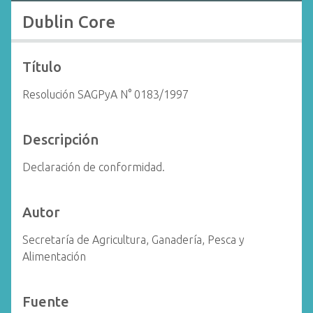
i
Dublin Core
n
c
i
Título
p
Resolución SAGPyA N° 0183/1997
a
l
Descripción
Declaración de conformidad.
Autor
Secretaría de Agricultura, Ganadería, Pesca y
Alimentación
Fuente