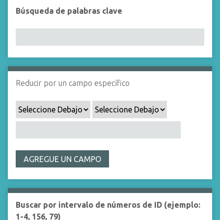
i
Búsqueda de palabras clave
n
c
i
p
a
l
Reducir por un campo específico
AGREGUE UN CAMPO
Buscar por intervalo de números de ID (ejemplo:
1-4, 156, 79)