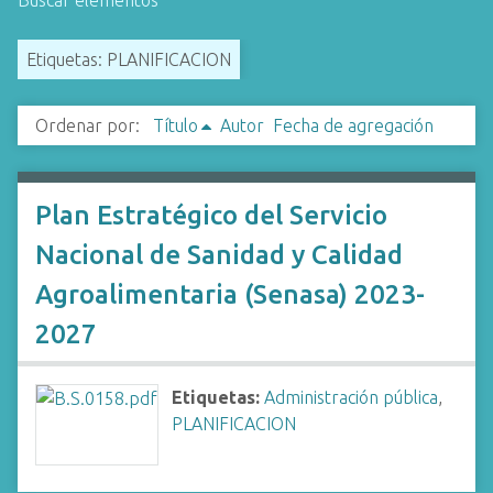
Buscar elementos
i
n
Etiquetas: PLANIFICACION
c
i
Ordenar por:
Título
Autor
Fecha de agregación
p
a
l
Plan Estratégico del Servicio
Nacional de Sanidad y Calidad
Agroalimentaria (Senasa) 2023-
2027
Etiquetas:
Administración pública
,
PLANIFICACION