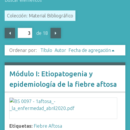
Buscar elementos
i
n
Colección: Material Bibliográfico
c
i
de 18
p
a
l
Ordenar por:
Título
Autor
Fecha de agregación
Módulo I: Etiopatogenia y
epidemiología de la fiebre aftosa
Etiquetas:
Fiebre Aftosa