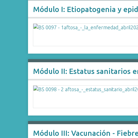
i
Módulo I: Etiopatogenia y epid
n
c
i
p
a
l
Módulo II: Estatus sanitarios e
Módulo III: Vacunación - Fiebr