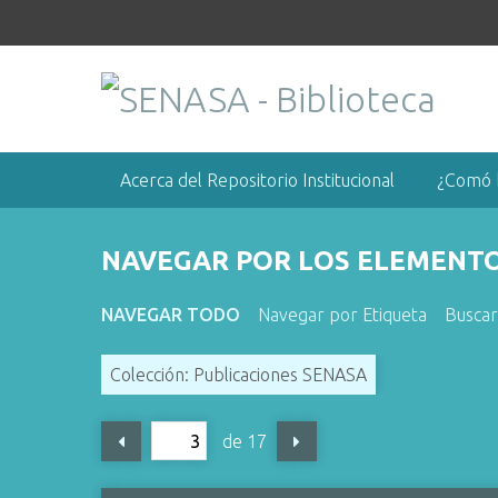
S
a
l
t
a
r
a
Acerca del Repositorio Institucional
¿Comó 
l
c
o
NAVEGAR POR LOS ELEMENTOS
n
t
NAVEGAR TODO
Navegar por Etiqueta
Busca
e
n
Colección: Publicaciones SENASA
i
d
o
de 17
p
r