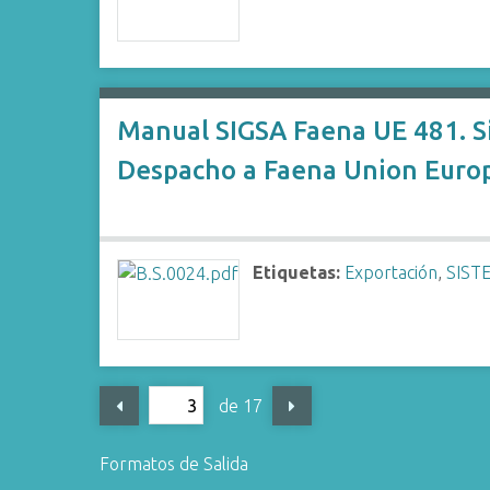
Manual SIGSA Faena UE 481. Si
Despacho a Faena Union Euro
Etiquetas:
Exportación
,
SIST
de 17
Formatos de Salida